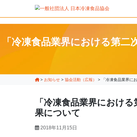
「冷凍食品業界における第二次
>
お知らせ
>
協会活動（広報）
>
「冷凍食品業界にお
「冷凍食品業界における
果について
2018年11月15日