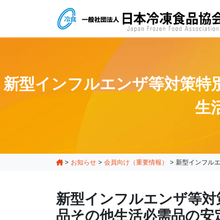
新型インフルエンザ等対策特
生
>
お知らせ
>
会員向け（重要情報）
>
新型インフルエ
新型インフルエンザ等対
品その他生活必需品の安