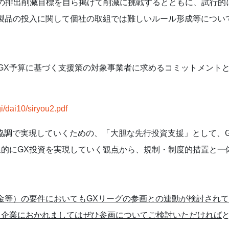
度までの排出削減目標を自ら掲げて削減に挑戦するとともに、試行
製品の投入に関して個社の取組では難しいルール形成等につい
、GX予算に基づく支援策の対象事業者に求めるコミットメント
i/dai10/siryou2.pdf
民協調で実現していくための、「大胆な先行投資支援」として、
的にGX投資を実現していく観点から、規制・制度的措置と一
金等）の要件においてもGXリーグの参画との連動が検討され
る企業におかれましてはぜひ参画について
ご検討いただければ