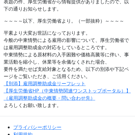
表題の件、厚生労働省から情報提供がありましたので、以
下の通りお知らせします。
～～～～以下、厚生労働省より。（一部抜粋）～～～～
平素より大変お世話になっております。
今般の中東情勢による雇用の影響について、厚生労働省で
は雇用調整助成金の対応をしているところです。
中東情勢による原材料の入手困難や価格高騰等に伴い、事
業活動を縮小し、休業等を余儀なくされた場合、
要件を満たせば支給対象となるため、以下の別添や下記ペ
ージをご覧いただき、ご活用ください。
【別添】雇用調整助成金リーフレット
【厚生労働省HP（中東情勢関連ワンストップポータル）】
（雇用調整助成金の概要・問い合わせ先）
よろしくお願い致します。
プライバシーポリシー
利用規約