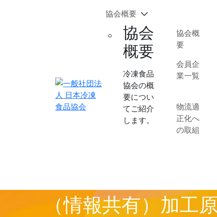
協会概要
協会
協会概
要
概要
会員企
冷凍食品
業一覧
協会の概
要につい
物流適
てご紹介
正化へ
します。
の取組
（情報共有）加工