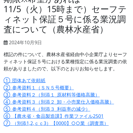
11/5（火）15時まで）セーフテ
ィネット保証５号に係る業況調
査について（農林水産省）
2024年10月9日
標記の件について、農林水産省経由中小企業庁よりセーフ
ティネット保証５号における業種指定に係る業況調査の依
頼がありましたので、以下のとおりお知らせします。
①_団体あて依頼紙
②_参考資料１（ＳＮ５号概要）
③_参考資料２（別添１_原材料等価格高騰）
④_参考資料３（別添２_卸・小売業仕入価格高騰）
⑤_参考資料４（別添３_利益率の減少）
⑥_【農水省・食品製造課】作業ファイル2501
⑦_（別添1,2,ｃｃ3）【0000】○○業（調査票）