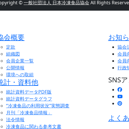
opyright ©
一般社団法人 日本冷凍食品協会
All Rights Reserve
協会概要
お知
定款
協会
組織図
会員
会員企業一覧
会員
公開情報
行政
環境への取組
SNS
統計・資料他
統計資料データPDF版
統計資料データグラフ
“冷凍食品の利用状況”実態調査
月刊「冷凍食品情報」
よく
法令情報
冷凍食品に関わる参考文書