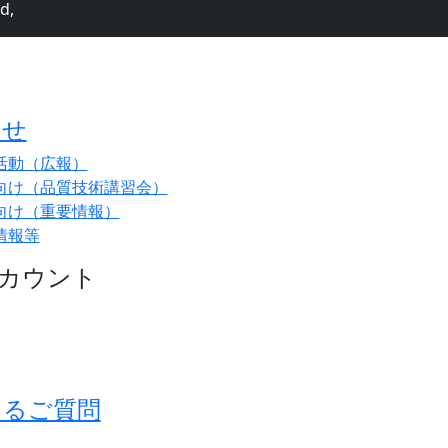
d,
らせ
活動（広報）
向け（品質技術講習会）
向け（重要情報）
情報等
アカウント
あるご質問