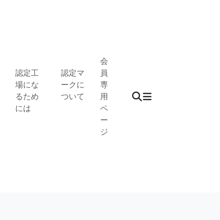
会
認定工
認定マ
員
場にな
ークに
専
るため
ついて
用
には
ペ
ー
ジ