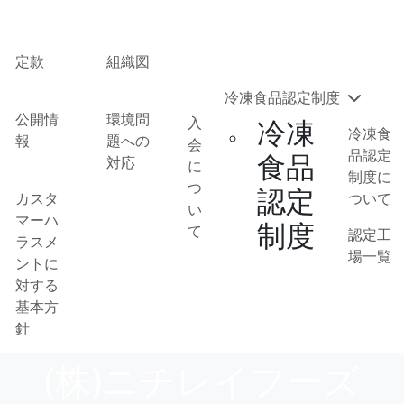
定款
組織図
冷凍食品認定制度
公開情
環境問
入
冷凍
冷凍食
報
題への
会
品認定
食品
対応
に
制度に
つ
認定
カスタ
ついて
い
マーハ
制度
て
認定工
ラスメ
場一覧
ントに
対する
基本方
針
(株)ニチレイフーズ