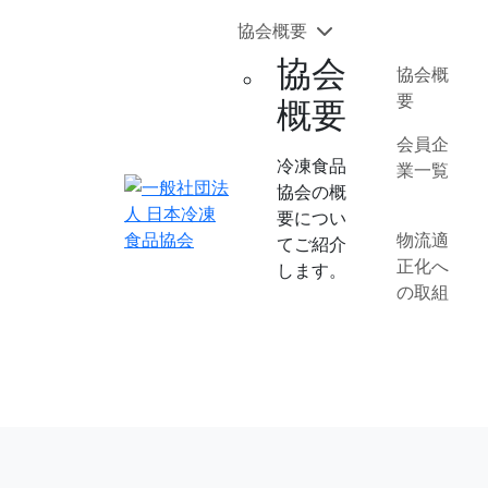
協会概要
協会
協会概
要
概要
会員企
冷凍食品
業一覧
協会の概
要につい
物流適
てご紹介
正化へ
します。
の取組