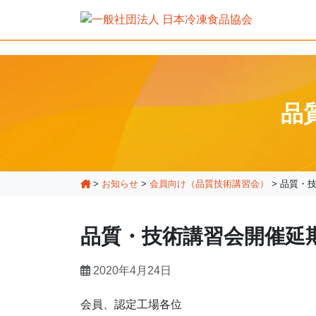
品
>
お知らせ
>
会員向け（品質技術講習会）
>
品質・
品質・技術講習会開催延
2020年4月24日
会員、認定工場各位