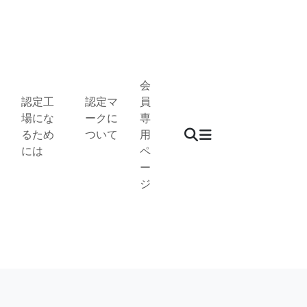
会
認定工
認定マ
員
場にな
ークに
専
るため
ついて
用
には
ペ
ー
ジ