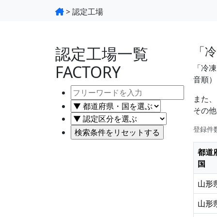
>
認定工場
認定工場一覧
「冷
FACTORY
「冷凍
音順）
また、
その他
登録件
都道
国
山形
山形