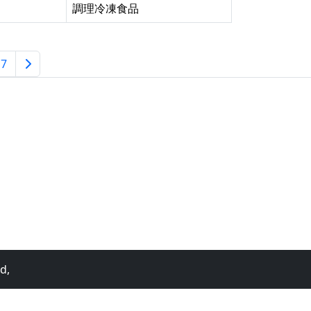
調理冷凍食品
7
d,