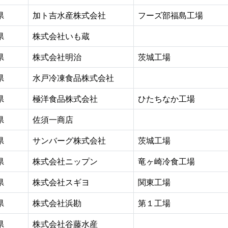
県
加ト吉水産株式会社
フーズ部福島工場
県
株式会社いも蔵
県
株式会社明治
茨城工場
県
水戸冷凍食品株式会社
県
極洋食品株式会社
ひたちなか工場
県
佐須一商店
県
サンバーグ株式会社
茨城工場
県
株式会社ニップン
竜ヶ崎冷食工場
県
株式会社スギヨ
関東工場
県
株式会社浜勘
第１工場
県
株式会社谷藤水産