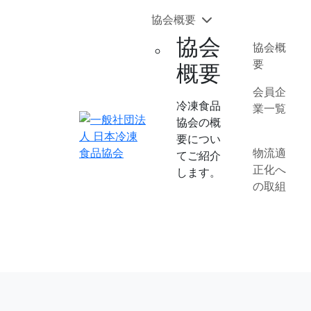
協会概要
協会
協会概
要
概要
会員企
冷凍食品
業一覧
協会の概
要につい
物流適
てご紹介
正化へ
します。
の取組