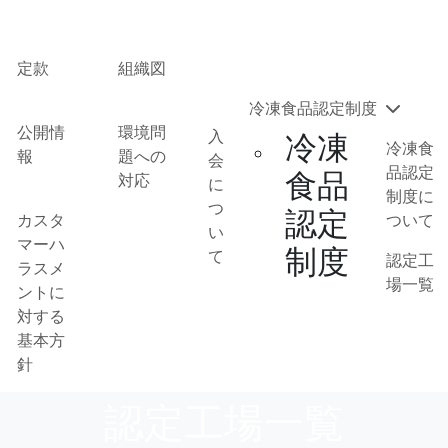
定款
組織図
冷凍食品認定制度
公開情
環境問
入
冷凍
冷凍食
報
題への
会
品認定
食品
対応
に
制度に
つ
認定
カスタ
ついて
い
マーハ
制度
て
認定工
ラスメ
場一覧
ントに
対する
基本方
針
認定工場一覧