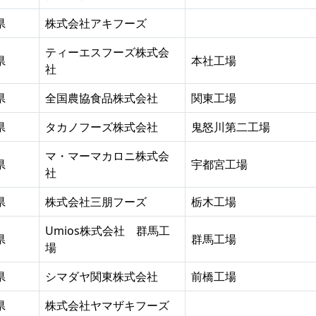
県
株式会社アキフーズ
ティーエスフーズ株式会
県
本社工場
社
県
全国農協食品株式会社
関東工場
県
タカノフーズ株式会社
鬼怒川第二工場
マ・マーマカロニ株式会
県
宇都宮工場
社
県
株式会社三朋フーズ
栃木工場
Umios株式会社 群馬工
県
群馬工場
場
県
シマダヤ関東株式会社
前橋工場
県
株式会社ヤマザキフーズ