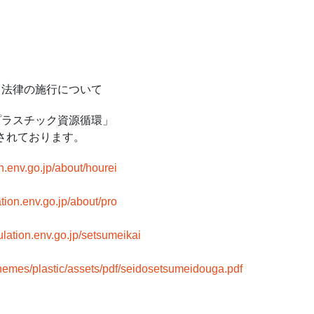
る法律の施行について
プラスチック資源循環」
されております。
ion.env.go.jp/about/hourei
lation.env.go.jp/about/pro
rculation.env.go.jp/setsumeikai
t/themes/plastic/assets/pdf/seidosetsumeidouga.pdf