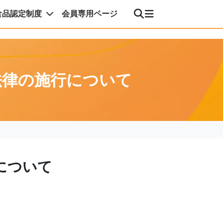
食品認定制度
会員専用ページ
法律の施行について
について