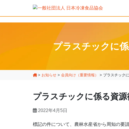
プラスチックに係
>
お知らせ
>
会員向け（重要情報）
>
プラスチック
プラスチックに係る資源
2022年4月5日
標記の件について、農林水産省から周知の要