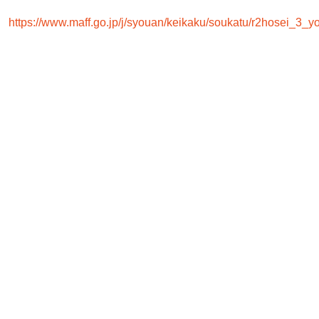
https://www.maff.go.jp/j/syouan/keikaku/soukatu/r2hosei_3_y