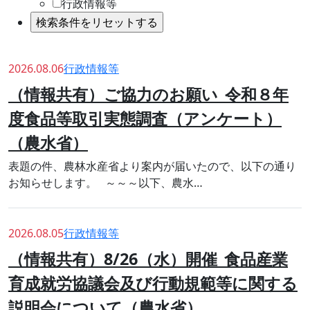
行政情報等
2026.08.06
行政情報等
（情報共有）ご協力のお願い_令和８年
度食品等取引実態調査（アンケート）
（農水省）
表題の件、農林水産省より案内が届いたので、以下の通り
お知らせします。 ～～～以下、農水…
2026.08.05
行政情報等
（情報共有）8/26（水）開催_食品産業
育成就労協議会及び行動規範等に関する
説明会について（農水省）